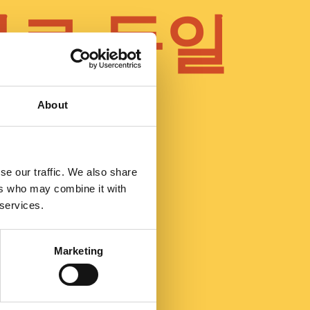
바로 독일
어
About
se our traffic. We also share
ers who may combine it with
작하기
 services.
Marketing